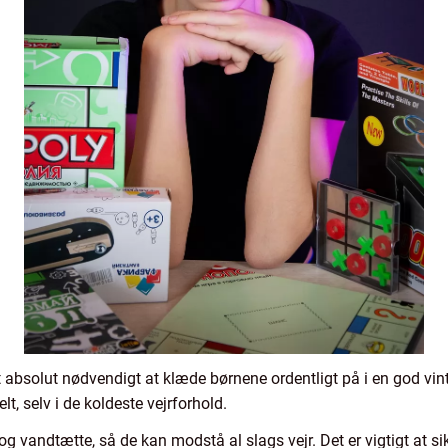
 absolut nødvendigt at klæde børnene ordentligt på i en god vinte
t, selv i de koldeste vejrforhold.
og vandtætte, så de kan modstå al slags vejr. Det er vigtigt at sik