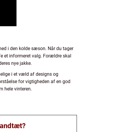
erhed i den kolde sæson. Når du tager
fe et informeret valg. Forældre skal
 deres nye jakke.
lige i et væld af designs og
rståelse for vigtigheden af en god
m hele vinteren.
 vandtæt?