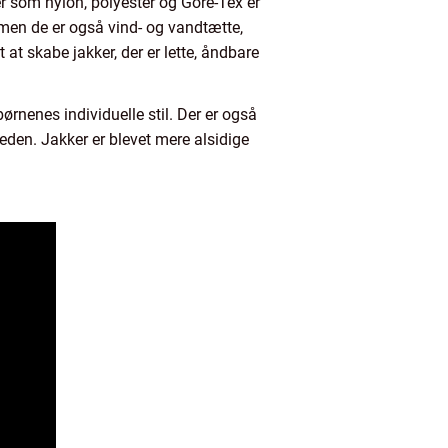
er som nylon, polyester og Gore-Tex er
, men de er også vind- og vandtætte,
 at skabe jakker, der er lette, åndbare
ørnenes individuelle stil. Der er også
heden. Jakker er blevet mere alsidige