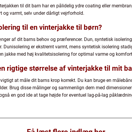
interjakken til dit barn har en pålidelig ydre coating eller membra
ørt og varmt, selv under dårligt vejrforhold.
ering til en vinterjakke til børn?
nger af dit barns behov og præferencer. Dun, syntetisk isolerin
. Dunisolering er ekstremt varmt, mens syntetisk isolering stad
 en jakke med høj kvalitetsisolering for optimal varme og komfort
 rigtige størrelse af vinterjakke til mit b
vigtigt at måle dit barns krop korrekt. Du kan bruge en målebånd t
ulder. Brug disse målinger og sammenlign dem med dimensionern
r også en god ide at tage højde for eventuel lag-på-lag påklædni
Få læst flere indlæg her