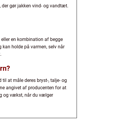
n, der gør jakken vind- og vandtæt.
g eller en kombination af begge
ig kan holde på varmen, selv når
.
arn?
il at måle deres bryst-, talje- og
e angivet af producenten for at
ng og vækst, når du vælger