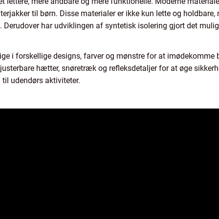
evet lettere, mere åndbare og mere funktionelle. Moderne material
erjakker til børn. Disse materialer er ikke kun lette og holdbare
. Derudover har udviklingen af syntetisk isolering gjort det muligt
elige i forskellige designs, farver og mønstre for at imødekomme b
justerbare hætter, snøretræk og refleksdetaljer for at øge sikker
til udendørs aktiviteter.