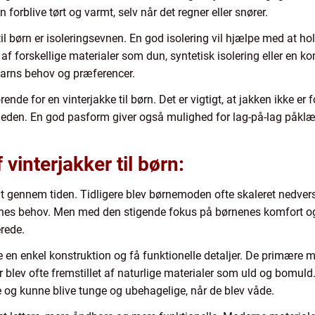
forblive tørt og varmt, selv når det regner eller snører.
til børn er isoleringsevnen. En god isolering vil hjælpe med at ho
af forskellige materialer som dun, syntetisk isolering eller en k
barns behov og præferencer.
e for en vinterjakke til børn. Det er vigtigt, at jakken ikke er fo
den. En god pasform giver også mulighed for lag-på-lag påklædn
 vinterjakker til børn:
igt gennem tiden. Tidligere blev børnemoden ofte skaleret nedver
rnenes behov. Men med den stigende fokus på børnenes komfort og 
rede.
fte en enkel konstruktion og få funktionelle detaljer. De primære
 blev ofte fremstillet af naturlige materialer som uld og bomuld.
 og kunne blive tunge og ubehagelige, når de blev våde.