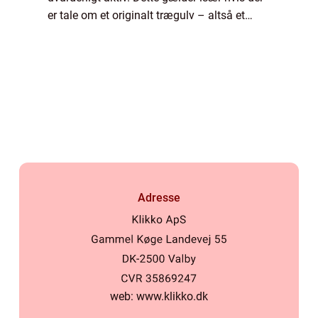
er tale om et originalt trægulv – altså et
trægulv som er lagt samtidig med at boligen
blev opført. Et sådant originalt trægu...
Adresse
web:
www.klikko.dk