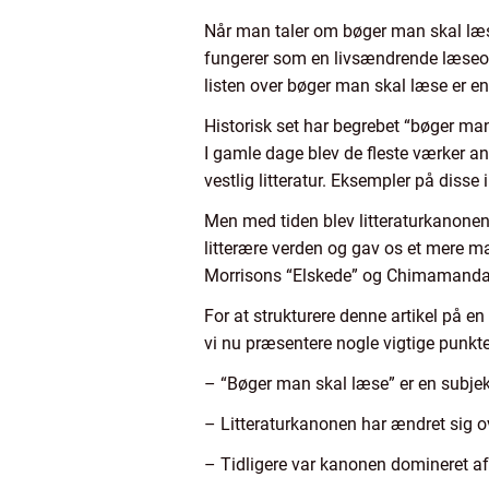
Når man taler om bøger man skal læse, 
fungerer som en livsændrende læseopl
listen over bøger man skal læse er en 
Historisk set har begrebet “bøger man 
I gamle dage blev de fleste værker an
vestlig litteratur. Eksempler på diss
Men med tiden blev litteraturkanonen u
litterære verden og gav os et mere ma
Morrisons “Elskede” og Chimamanda N
For at strukturere denne artikel på e
vi nu præsentere nogle vigtige punkter
– “Bøger man skal læse” er en subjekti
– Litteraturkanonen har ændret sig o
– Tidligere var kanonen domineret af v