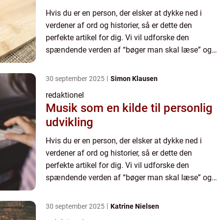
Hvis du er en person, der elsker at dykke ned i
verdener af ord og historier, så er dette den
perfekte artikel for dig. Vi vil udforske den
spændende verden af “bøger man skal læse” og
give dig en grundig indsigt i, hvad der er vigtigt
at...
30 september 2025
Simon Klausen
redaktionel
Musik som en kilde til personlig
udvikling
Hvis du er en person, der elsker at dykke ned i
verdener af ord og historier, så er dette den
perfekte artikel for dig. Vi vil udforske den
spændende verden af “bøger man skal læse” og
give dig en grundig indsigt i, hvad der er vigtigt
at...
30 september 2025
Katrine Nielsen