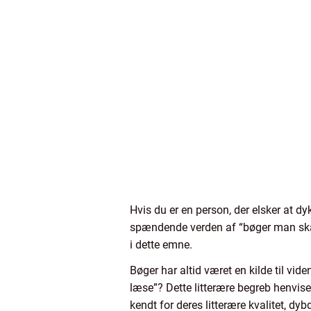
Hvis du er en person, der elsker at dyk
spændende verden af “bøger man skal læ
i dette emne.
Bøger har altid været en kilde til vi
læse”? Dette litterære begreb henviser
kendt for deres litterære kvalitet, dy