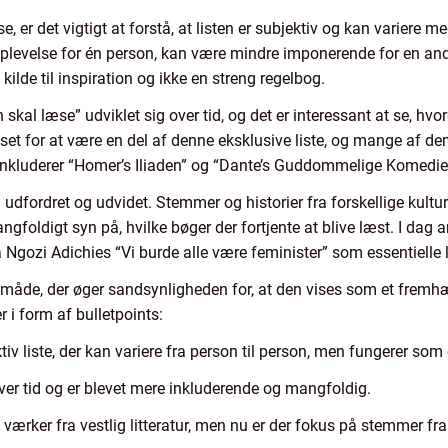
er det vigtigt at forstå, at listen er subjektiv og kan variere me
evelse for én person, kan være mindre imponerende for en anden.
kilde til inspiration og ikke en streng regelbog.
skal læse” udviklet sig over tid, og det er interessant at se, hv
set for at være en del af denne eksklusive liste, og mange af d
e inkluderer “Homer’s Iliaden” og “Dante’s Guddommelige Komedie
dfordret og udvidet. Stemmer og historier fra forskellige kulture
ngfoldigt syn på, hvilke bøger der fortjente at blive læst. I da
gozi Adichies “Vi burde alle være feminister” som essentielle 
n måde, der øger sandsynligheden for, at den vises som et fremhæ
 i form af bulletpoints:
v liste, der kan variere fra person til person, men fungerer som en
ver tid og er blevet mere inkluderende og mangfoldig.
ærker fra vestlig litteratur, men nu er der fokus på stemmer fra f