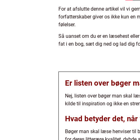
For at afslutte denne artikel vil vi g
forfatterskaber giver os ikke kun en 
følelser.
Så uanset om du er en læsehest eller en
fat i en bog, sæt dig ned og lad dig f
Er listen over bøger m
Nej, listen over bøger man skal læs
kilde til inspiration og ikke en str
Hvad betyder det, når
Bøger man skal læse henviser til b
for deres litterære kvalitet, dybde