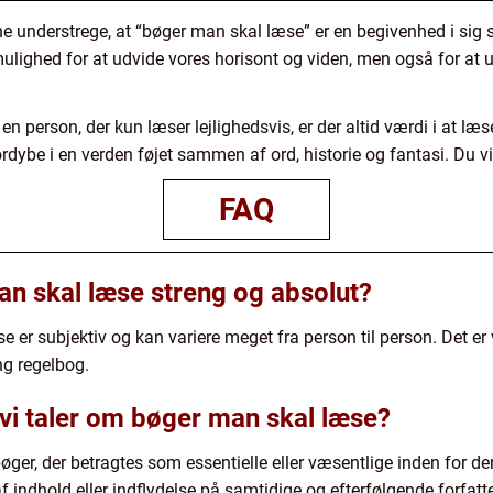
erne understrege, at “bøger man skal læse” er en begivenhed i sig 
mulighed for at udvide vores horisont og viden, men også for at
 person, der kun læser lejlighedsvis, er der altid værdi i at læse 
ordybe i en verden føjet sammen af ord, historie og fantasi. Du vil
FAQ
an skal læse streng og absolut?
e er subjektiv og kan variere meget fra person til person. Det er vi
eng regelbog.
 vi taler om bøger man skal læse?
øger, der betragtes som essentielle eller væsentlige inden for de
 af indhold eller indflydelse på samtidige og efterfølgende forfatte