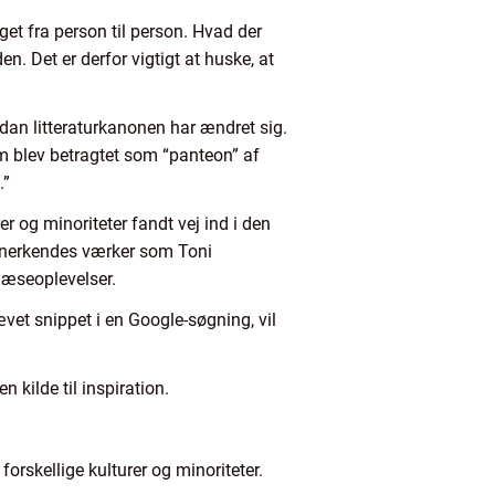
get fra person til person. Hvad der
 Det er derfor vigtigt at huske, at
ordan litteraturkanonen har ændret sig.
em blev betragtet som “panteon” af
.”
r og minoriteter fandt vej ind i den
g anerkendes værker som Toni
læseoplevelser.
vet snippet i en Google-søgning, vil
 kilde til inspiration.
orskellige kulturer og minoriteter.