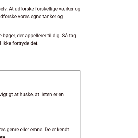
selv. At udforske forskellige værker og
 udforske vores egne tanker og
bøger, der appellerer til dig. Så tag
 ikke fortryde det.
gtigt at huske, at listen er en
res genre eller emne. De er kendt
re.