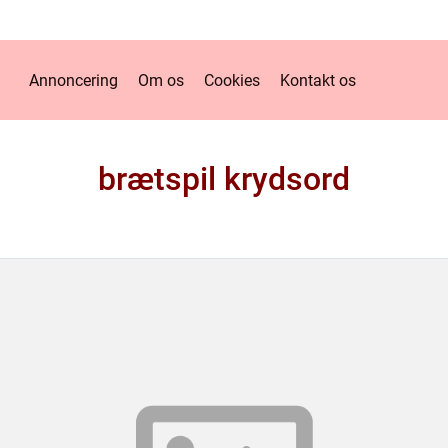
Annoncering
Om os
Cookies
Kontakt os
brætspil krydsord