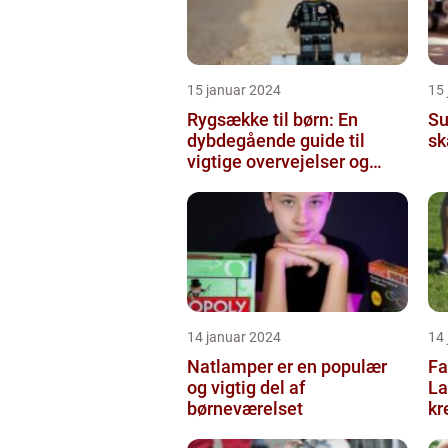
15 januar 2024
15
Rygsække til børn: En
Su
dybdegående guide til
sk
vigtige overvejelser og
historisk udvikling
14 januar 2024
14
Natlamper er en populær
Fa
og vigtig del af
La
børneværelset
kr