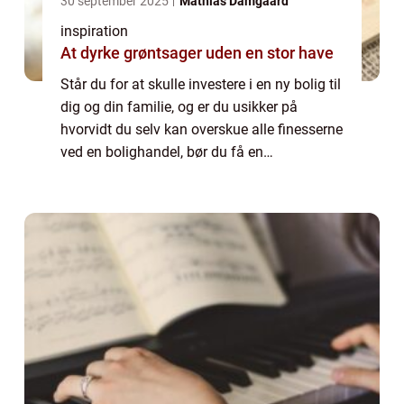
30 september 2025
Mathias Damgaard
inspiration
At dyrke grøntsager uden en stor have
Står du for at skulle investere i en ny bolig til
dig og din familie, og er du usikker på
hvorvidt du selv kan overskue alle finesserne
ved en bolighandel, bør du få en
boligadvokat til hjælp. Hvad laver en
boligadvokat? En boligadvokat er en
special...