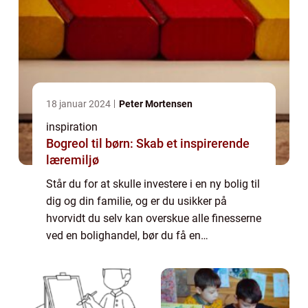
18 januar 2024
Peter Mortensen
inspiration
Bogreol til børn: Skab et inspirerende
læremiljø
Står du for at skulle investere i en ny bolig til
dig og din familie, og er du usikker på
hvorvidt du selv kan overskue alle finesserne
ved en bolighandel, bør du få en
boligadvokat til hjælp. Hvad laver en
boligadvokat? En boligadvokat er en
special...