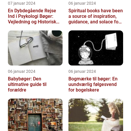
07 januar 2024
06 januar 2024
En Dybdegående Rejse
Spiritual books have been
Ind i Psykologi Bøger:
a source of inspiration,
Vejledning og Historisk
guidance, and solace for
Overblik
many people throughout
h...
06 januar 2024
06 januar 2024
Babybøger: Den
Bogmærke til bøger: En
ultimative guide til
uundværlig følgesvend
forældre
for bogelskere