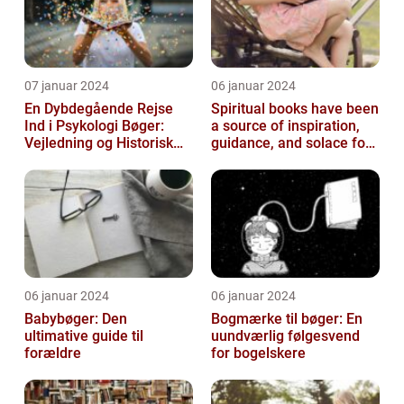
07 januar 2024
06 januar 2024
En Dybdegående Rejse
Spiritual books have been
Ind i Psykologi Bøger:
a source of inspiration,
Vejledning og Historisk
guidance, and solace for
Overblik
many people throughout
h...
06 januar 2024
06 januar 2024
Babybøger: Den
Bogmærke til bøger: En
ultimative guide til
uundværlig følgesvend
forældre
for bogelskere