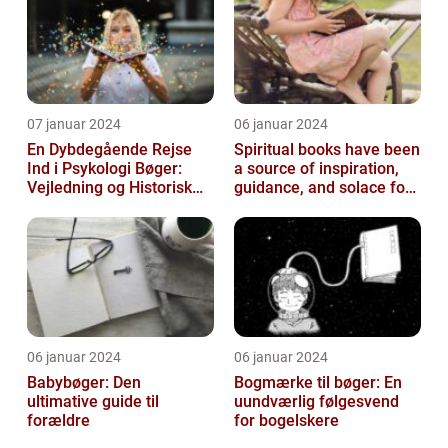
07 januar 2024
06 januar 2024
En Dybdegående Rejse
Spiritual books have been
Ind i Psykologi Bøger:
a source of inspiration,
Vejledning og Historisk
guidance, and solace for
Overblik
many people throughout
h...
06 januar 2024
06 januar 2024
Babybøger: Den
Bogmærke til bøger: En
ultimative guide til
uundværlig følgesvend
forældre
for bogelskere