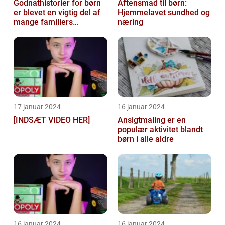
Godnathistorier for børn
Aftensmad til børn:
er blevet en vigtig del af
Hjemmelavet sundhed og
mange familiers
næring
sengetidsrutiner
17 januar 2024
16 januar 2024
[INDSÆT VIDEO HER]
Ansigtmaling er en
populær aktivitet blandt
børn i alle aldre
16 januar 2024
16 januar 2024