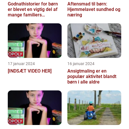
Godnathistorier for børn
Aftensmad til børn:
er blevet en vigtig del af
Hjemmelavet sundhed og
mange familiers
næring
sengetidsrutiner
17 januar 2024
16 januar 2024
[INDSÆT VIDEO HER]
Ansigtmaling er en
populær aktivitet blandt
børn i alle aldre