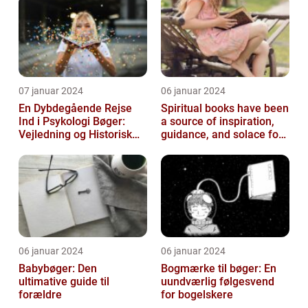
07 januar 2024
06 januar 2024
En Dybdegående Rejse
Spiritual books have been
Ind i Psykologi Bøger:
a source of inspiration,
Vejledning og Historisk
guidance, and solace for
Overblik
many people throughout
h...
06 januar 2024
06 januar 2024
Babybøger: Den
Bogmærke til bøger: En
ultimative guide til
uundværlig følgesvend
forældre
for bogelskere