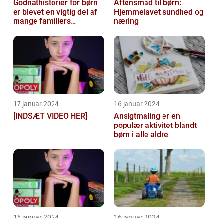
Godnathistorier for børn
Aftensmad til børn:
er blevet en vigtig del af
Hjemmelavet sundhed og
mange familiers
næring
sengetidsrutiner
17 januar 2024
16 januar 2024
[INDSÆT VIDEO HER]
Ansigtmaling er en
populær aktivitet blandt
børn i alle aldre
16 januar 2024
16 januar 2024