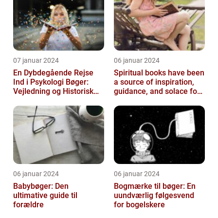
07 januar 2024
06 januar 2024
En Dybdegående Rejse
Spiritual books have been
Ind i Psykologi Bøger:
a source of inspiration,
Vejledning og Historisk
guidance, and solace for
Overblik
many people throughout
h...
06 januar 2024
06 januar 2024
Babybøger: Den
Bogmærke til bøger: En
ultimative guide til
uundværlig følgesvend
forældre
for bogelskere