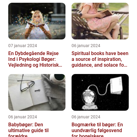
07 januar 2024
06 januar 2024
En Dybdegående Rejse
Spiritual books have been
Ind i Psykologi Bøger:
a source of inspiration,
Vejledning og Historisk
guidance, and solace for
Overblik
many people throughout
h...
06 januar 2024
06 januar 2024
Babybøger: Den
Bogmærke til bøger: En
ultimative guide til
uundværlig følgesvend
forældre
for bogelskere