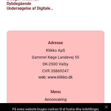
Dybdegående
Undersøgelse af Digitale
Læseoplevelser
Adresse
web:
www.klikko.dk
Menu
Annoncering
Om os
På vores website bruges cookies til at huske dine indstillinger,