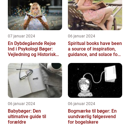
07 januar 2024
06 januar 2024
En Dybdegående Rejse
Spiritual books have been
Ind i Psykologi Bøger:
a source of inspiration,
Vejledning og Historisk
guidance, and solace for
Overblik
many people throughout
h...
06 januar 2024
06 januar 2024
Babybøger: Den
Bogmærke til bøger: En
ultimative guide til
uundværlig følgesvend
forældre
for bogelskere