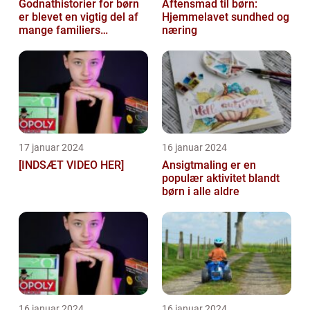
Godnathistorier for børn
Aftensmad til børn:
er blevet en vigtig del af
Hjemmelavet sundhed og
mange familiers
næring
sengetidsrutiner
17 januar 2024
16 januar 2024
[INDSÆT VIDEO HER]
Ansigtmaling er en
populær aktivitet blandt
børn i alle aldre
16 januar 2024
16 januar 2024