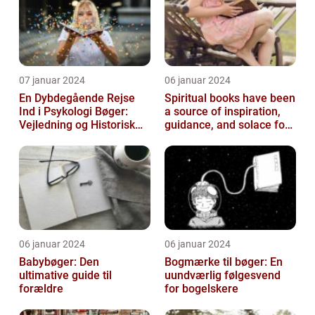
07 januar 2024
06 januar 2024
En Dybdegående Rejse
Spiritual books have been
Ind i Psykologi Bøger:
a source of inspiration,
Vejledning og Historisk
guidance, and solace for
Overblik
many people throughout
h...
06 januar 2024
06 januar 2024
Babybøger: Den
Bogmærke til bøger: En
ultimative guide til
uundværlig følgesvend
forældre
for bogelskere