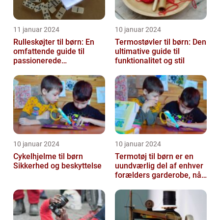
11 januar 2024
10 januar 2024
Rulleskøjter til børn: En
Termostøvler til børn: Den
omfattende guide til
ultimative guide til
passionerede
funktionalitet og stil
rulleskøjteløbere
10 januar 2024
10 januar 2024
Cykelhjelme til børn
Termotøj til børn er en
Sikkerhed og beskyttelse
uundværlig del af enhver
forælders garderobe, når
det kommer til at holde
de...